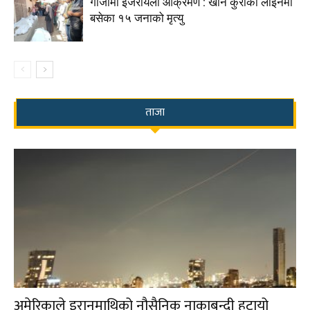
गाजामा इजरायली आक्रमण : खाने कुराको लाइनमा
बसेका १५ जनाको मृत्यु
ताजा
अमेरिकाले इरानमाथिको नौसैनिक नाकाबन्दी हटायो