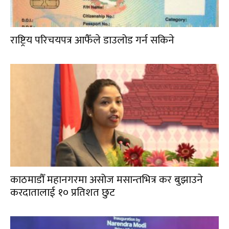
राष्ट्रिय परिचयपत्र आफैँले डाउलोड गर्न सकिने
काठमाडौँ महानगरमा असोज मसान्तभित्र कर बुझाउने
करदातालाई १० प्रतिशत छुट