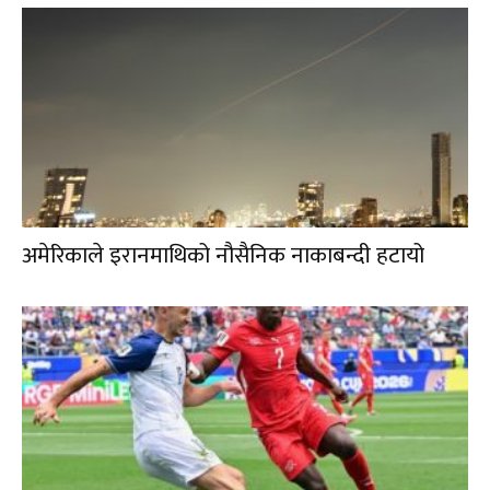
अमेरिकाले इरानमाथिको नौसैनिक नाकाबन्दी हटायो