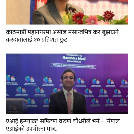
काठमाडौँ महानगरमा असोज मसान्तभित्र कर बुझाउने
करदातालाई १० प्रतिशत छुट
एआई इम्प्याक्ट समिटमा वरुण चौधरीले भने – ‘नेपाल
एआईको उपभोक्ता मात्र...