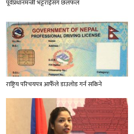
पूर्वप्रधानमन्त्री भट्टराईसँग छलफल
राष्ट्रिय परिचयपत्र आफैँले डाउलोड गर्न सकिने