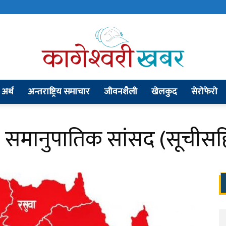
अर्थ
अन्तराष्ट्रिय समाचार
जीवनशैली
खेलकुद
सेराेफेराे
kageshworikhabar.com
४ समानुपातिक सांसद (सूचीसह