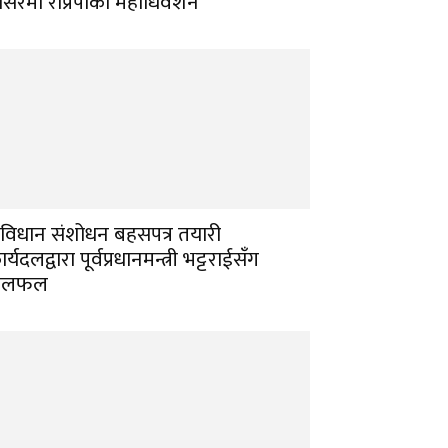
ंसिरमा राप्रपाको महाधिवेशन
ंविधान संशोधन बहसपत्र तयारी
र्यदलद्वारा पूर्वप्रधानमन्त्री भट्टराईसँग
छलफल