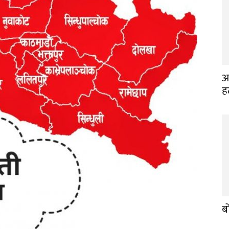
अ
ह
ब