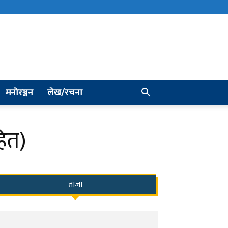
मनोरञ्जन
लेख/रचना
ित)
ताजा