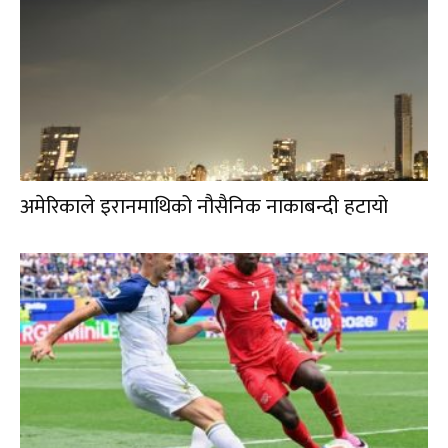
अमेरिकाले इरानमाथिको नौसैनिक नाकाबन्दी हटायो