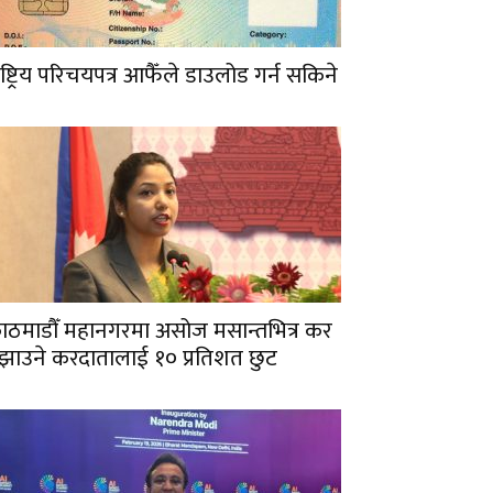
ाष्ट्रिय परिचयपत्र आफैँले डाउलोड गर्न सकिने
ाठमाडौँ महानगरमा असोज मसान्तभित्र कर
ुझाउने करदातालाई १० प्रतिशत छुट