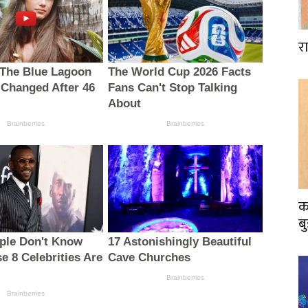
र
क
ब