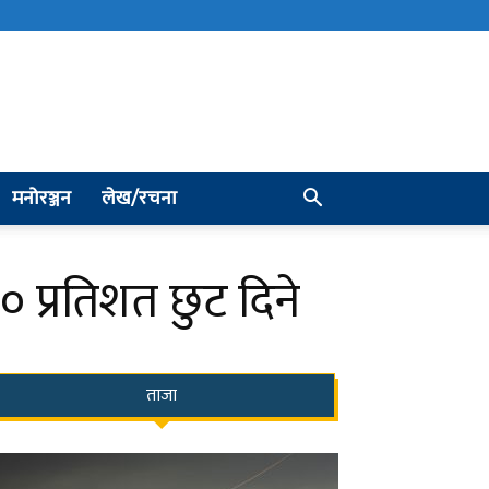
मनोरञ्जन
लेख/रचना
प्रतिशत छुट दिने
ताजा