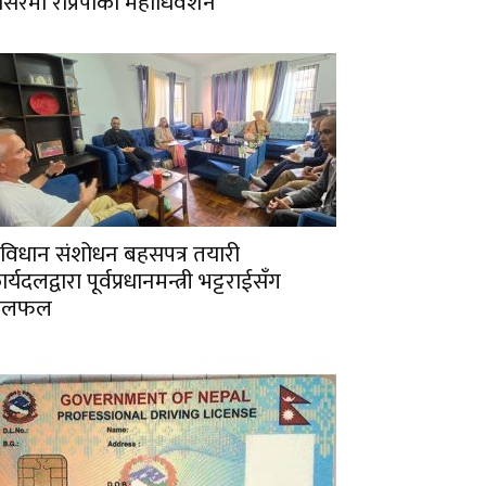
ंसिरमा राप्रपाको महाधिवेशन
ंविधान संशोधन बहसपत्र तयारी
र्यदलद्वारा पूर्वप्रधानमन्त्री भट्टराईसँग
छलफल