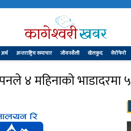
अर्थ
अन्तराष्ट्रिय समाचार
जीवनशैली
खेलकुद
सेराेफेराे
kageshworikhabar.com
नले ४ महिनाको भाडादरमा ५० 