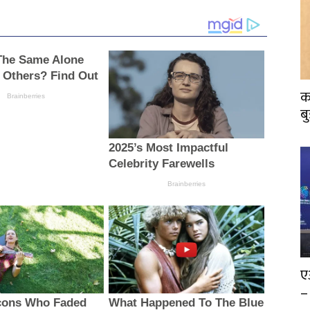
क
ब
ए
–