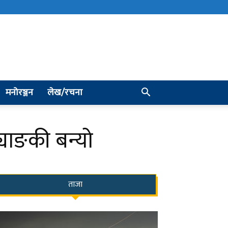
मनोरञ्जन
लेख/रचना
्याङकी बन्यो
ताजा