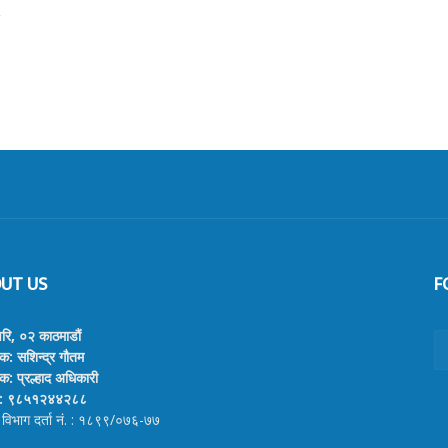
UT US
F
वरि, ०२ काठमाडौं
क: सशिन्द्र गौतम
क: प्रल्हाद अधिकारी
र्क: ९८५१२४४२८८
 विभाग दर्ता नं. : १८९९/०७६-७७