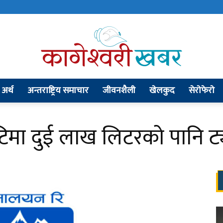
अर्थ
अन्तराष्ट्रिय समाचार
जीवनशैली
खेलकुद
सेराेफेराे
kageshworikhabar.com
पाटिमा दुई लाख लिटरको पानि ट