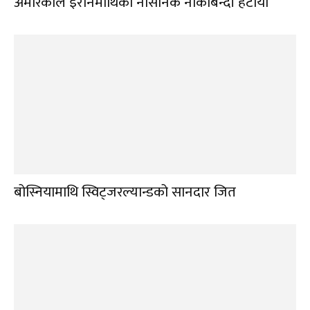
अमेरिकाले इरानमाथिको नौसैनिक नाकाबन्दी हटायो
बोस्नियामाथि स्विट्जरल्यान्डको सानदार जित