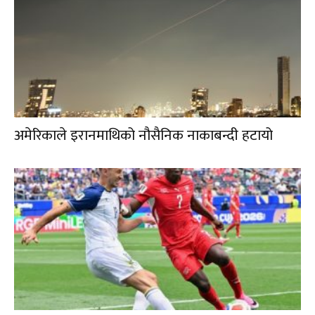
अमेरिकाले इरानमाथिको नौसैनिक नाकाबन्दी हटायो