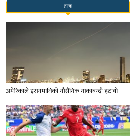
ताजा
अमेरिकाले इरानमाथिको नौसैनिक नाकाबन्दी हटायो