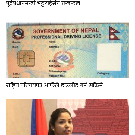
पूर्वप्रधानमन्त्री भट्टराईसँग छलफल
राष्ट्रिय परिचयपत्र आफैँले डाउलोड गर्न सकिने