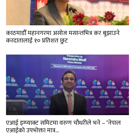
काठमाडौँ महानगरमा असोज मसान्तभित्र कर बुझाउने
करदातालाई १० प्रतिशत छुट
एआई इम्प्याक्ट समिटमा वरुण चौधरीले भने – ‘नेपाल
एआईको उपभोक्ता मात्र...