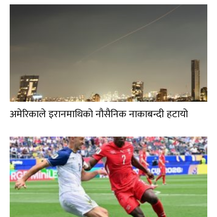
अमेरिकाले इरानमाथिको नौसैनिक नाकाबन्दी हटायो