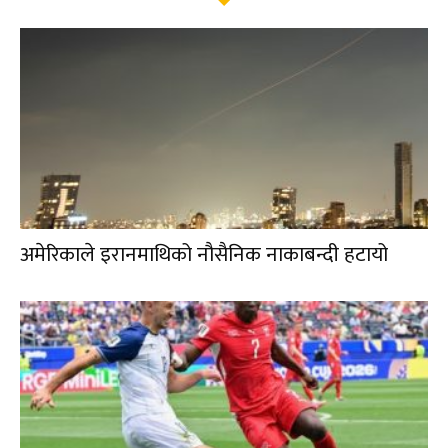
अमेरिकाले इरानमाथिको नौसैनिक नाकाबन्दी हटायो