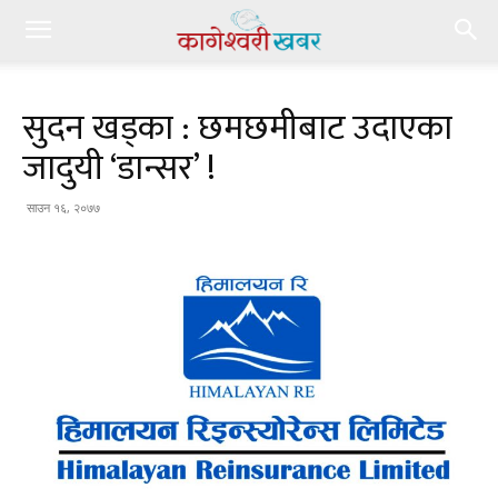
सुदन खड्का : छमछमीबाट उदाएका
जादुयी ‘डान्सर’ !
साउन १६, २०७७