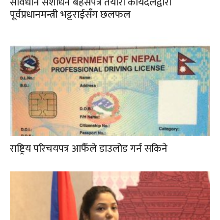
संविधान संशोधन बहसपत्र तयारी कार्यदलद्वारा
पूर्वप्रधानमन्त्री भट्टराईसँग छलफल
राष्ट्रिय परिचयपत्र आफैँले डाउलोड गर्न सकिने