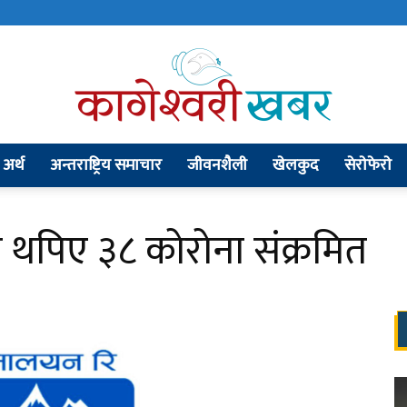
अर्थ
अन्तराष्ट्रिय समाचार
जीवनशैली
खेलकुद
सेराेफेराे
kageshworikhabar.com
 थपिए ३८ कोरोना संक्रमित