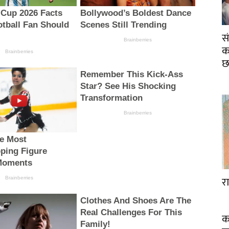
स
का
र
क