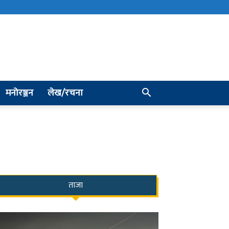
मनोरञ्जन
लेख/रचना
ताजा