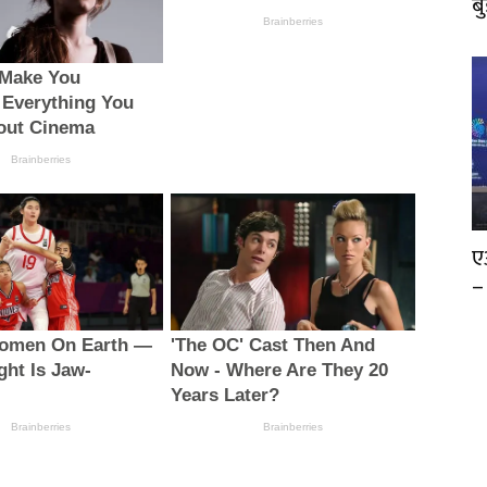
ब
ए
–