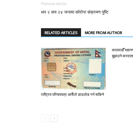
Previous article
थप २ सय २४ जनामा कोरोना संक्रमण पुष्टि
RELATED ARTICLES
MORE FROM AUTHOR
काठमाडौँ महान
बुझाउने करदात
राष्ट्रिय परिचयपत्र आफैँले डाउलोड गर्न सकिने