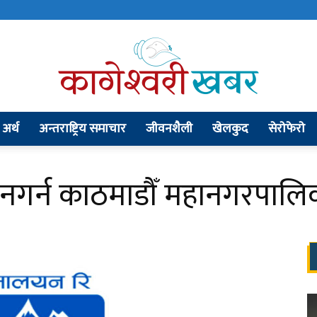
अर्थ
अन्तराष्ट्रिय समाचार
जीवनशैली
खेलकुद
सेराेफेराे
kageshworikhabar.com
ाड नगर्न काठमाडौँ महानगरपाल