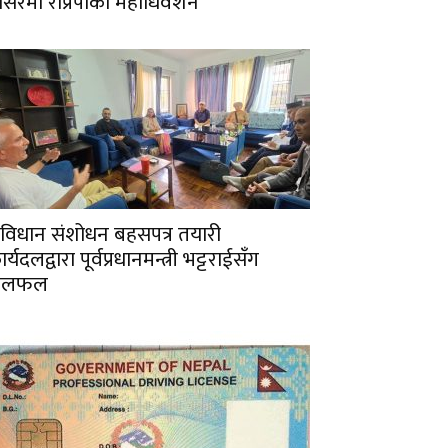
ंसिरमा राप्रपाको महाधिवेशन
ंविधान संशोधन बहसपत्र तयारी
र्यदलद्वारा पूर्वप्रधानमन्त्री भट्टराईसँग
छलफल