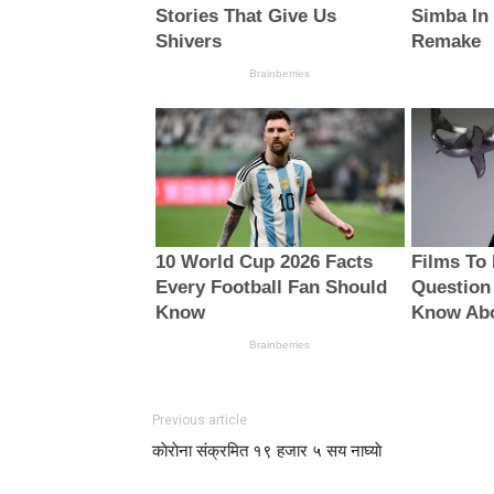
Previous article
काेराेना संक्रमित १९ हजार ५ सय नाघ्याे