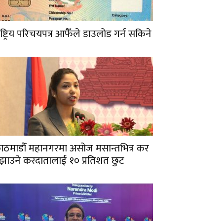
ाष्ट्रिय परिचयपत्र आफैँले डाउलोड गर्न सकिने
ाठमाडौँ महानगरमा असोज मसान्तभित्र कर
ुझाउने करदातालाई १० प्रतिशत छुट