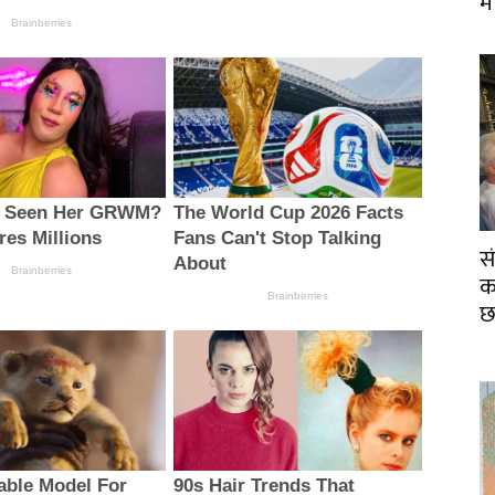
म
स
का