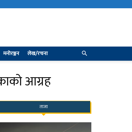
मनोरञ्जन
लेख/रचना
िकाको आग्रह
ताजा