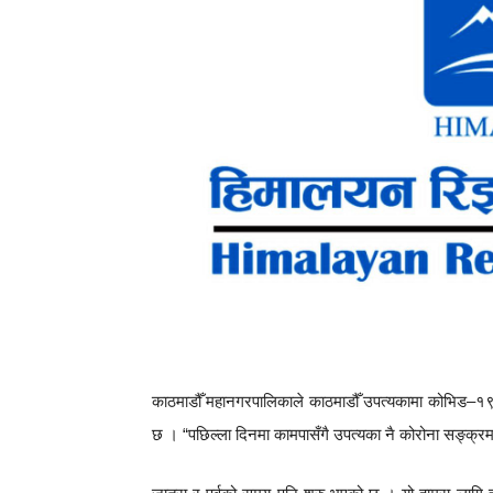
काठमाडौँ महानगरपालिकाले काठमाडौँ उपत्यकामा कोभिड–१९ क
छ । “पछिल्ला दिनमा कामपासँगै उपत्यका नै कोरोना सङ्क्