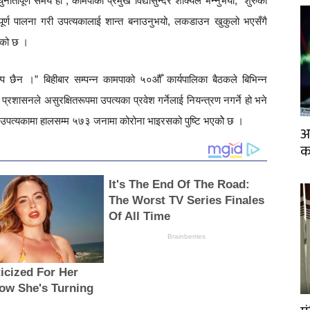
ौतीपूर्ण समय हो”, कामपाका प्रमुख विद्यासुन्दर शाक्यले भन्नुभयो, “शुरुका
र्ण पालना गरी उपत्यकालाई शान्त बनाउनुभयो, लकडाउन खुकुलो भएसँगै
ढेको छ ।
्प छैन ।” बिहीबार सम्पन्न कामपाको ५०औँ कार्यपालिका बैठकले बिभिन्न
 प्रशासनले असुरक्षितरूपमा उपत्यका प्रवेश गर्नेलाई नियन्त्रण नगर्ने हो भने
 उपत्यकामा हालसम्म ५७३ जनामा कोरोना भाइरसको पुष्टि भएकोे छ ।
आ
क