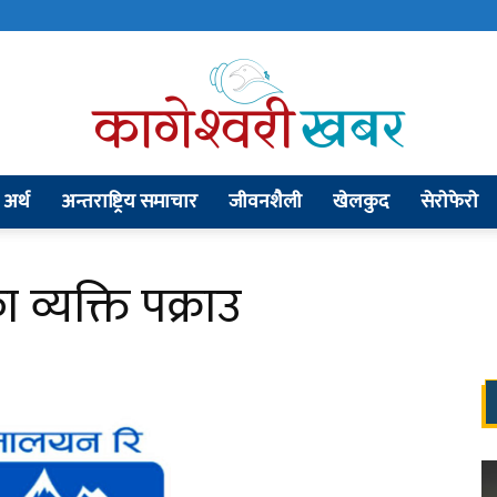
अर्थ
अन्तराष्ट्रिय समाचार
जीवनशैली
खेलकुद
सेराेफेराे
kageshworikhabar.com
 व्यक्ति पक्राउ