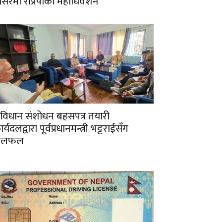
ंसिरमा राप्रपाको महाधिवेशन
ंविधान संशोधन बहसपत्र तयारी
र्यदलद्वारा पूर्वप्रधानमन्त्री भट्टराईसँग
छलफल