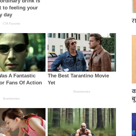
र
क
ब