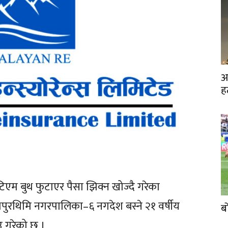
अ
ह
एम बुथ फुटाएर पैसा झिक्न खोज्दै गरेका
पुरथिमि नगरपालिका–६ नगदेश बस्ने २१ वर्षीय
ब
उ गरेको छ ।