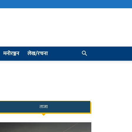
मनोरञ्जन
लेख/रचना
ताजा