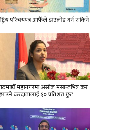
ाष्ट्रिय परिचयपत्र आफैँले डाउलोड गर्न सकिने
ाठमाडौँ महानगरमा असोज मसान्तभित्र कर
ुझाउने करदातालाई १० प्रतिशत छुट