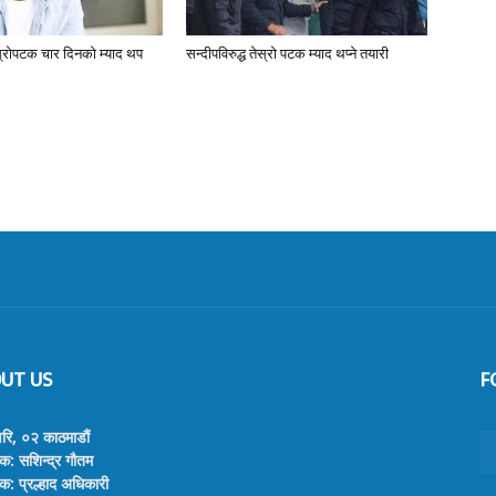
तेस्रोपटक चार दिनको म्याद थप
सन्दीपविरुद्ध तेस्रो पटक म्याद थप्ने तयारी
UT US
F
वरि, ०२ काठमाडौं
क: सशिन्द्र गौतम
क: प्रल्हाद अधिकारी