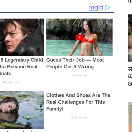
म
स
का